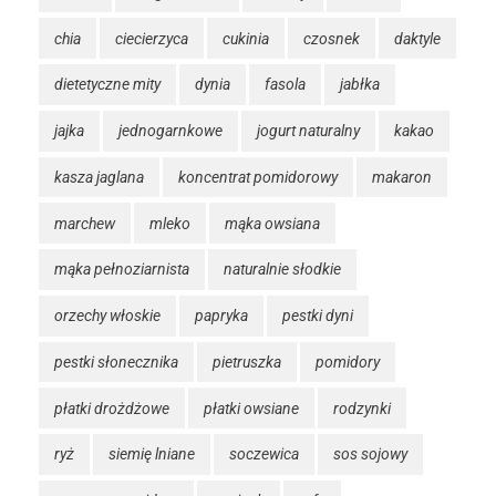
chia
ciecierzyca
cukinia
czosnek
daktyle
dietetyczne mity
dynia
fasola
jabłka
jajka
jednogarnkowe
jogurt naturalny
kakao
kasza jaglana
koncentrat pomidorowy
makaron
marchew
mleko
mąka owsiana
mąka pełnoziarnista
naturalnie słodkie
orzechy włoskie
papryka
pestki dyni
pestki słonecznika
pietruszka
pomidory
płatki drożdżowe
płatki owsiane
rodzynki
ryż
siemię lniane
soczewica
sos sojowy