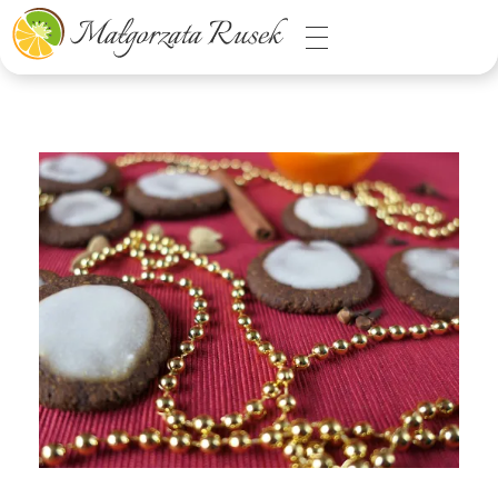
Małgorzata Rusek - dietetyk z pasją
Dietetyka kliniczna & Psychodietetyka