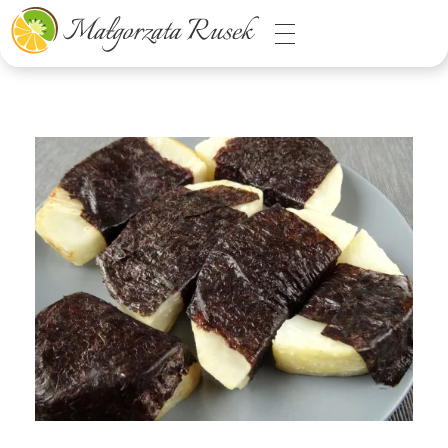
Małgorzata Rusek - dietetyk z pasją
Dietetyka kliniczna & Psychodietetyka