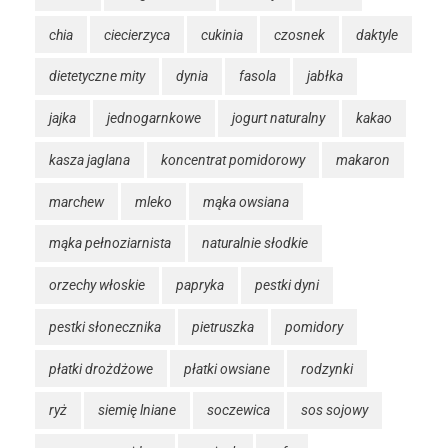
chia
ciecierzyca
cukinia
czosnek
daktyle
dietetyczne mity
dynia
fasola
jabłka
jajka
jednogarnkowe
jogurt naturalny
kakao
kasza jaglana
koncentrat pomidorowy
makaron
marchew
mleko
mąka owsiana
mąka pełnoziarnista
naturalnie słodkie
orzechy włoskie
papryka
pestki dyni
pestki słonecznika
pietruszka
pomidory
płatki drożdżowe
płatki owsiane
rodzynki
ryż
siemię lniane
soczewica
sos sojowy