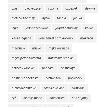
chia
ciecierzyca
cukinia
czosnek
daktyle
dietetyczne mity
dynia
fasola
jabłka
jajka
jednogarnkowe
jogurt naturalny
kakao
kasza jaglana
koncentrat pomidorowy
makaron
marchew
mleko
mąka owsiana
mąka pełnoziarnista
naturalnie słodkie
orzechy włoskie
papryka
pestki dyni
pestki słonecznika
pietruszka
pomidory
płatki drożdżowe
płatki owsiane
rodzynki
ryż
siemię lniane
soczewica
sos sojowy