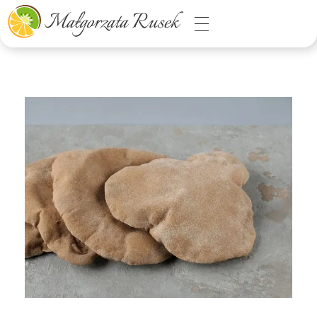
Małgorzata Rusek - dietetyk z pasją
Dietetyka kliniczna & Psychodietetyka