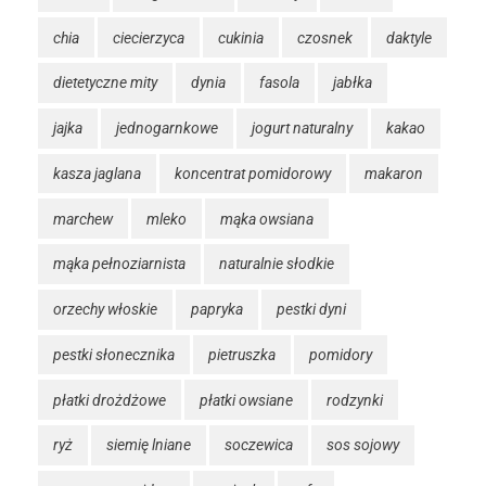
chia
ciecierzyca
cukinia
czosnek
daktyle
dietetyczne mity
dynia
fasola
jabłka
jajka
jednogarnkowe
jogurt naturalny
kakao
kasza jaglana
koncentrat pomidorowy
makaron
marchew
mleko
mąka owsiana
mąka pełnoziarnista
naturalnie słodkie
orzechy włoskie
papryka
pestki dyni
pestki słonecznika
pietruszka
pomidory
płatki drożdżowe
płatki owsiane
rodzynki
ryż
siemię lniane
soczewica
sos sojowy