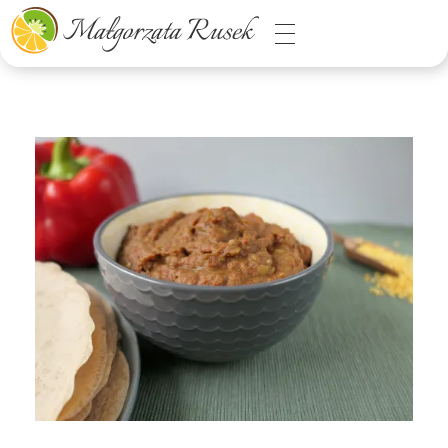
Małgorzata Rusek - dietetyk z pasją
Dietetyka kliniczna & Psychodietetyka