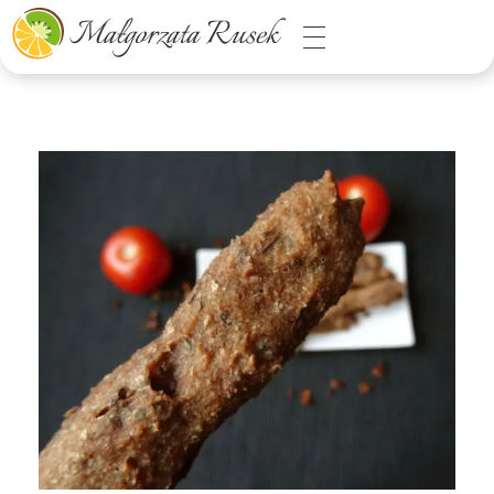
Małgorzata Rusek - dietetyk z pasją
Dietetyka kliniczna & Psychodietetyka