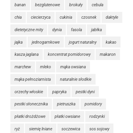
banan
bezglutenowe
brokuły
cebula
chia
ciecierzyca
cukinia
czosnek
daktyle
dietetyczne mity
dynia
fasola
jabłka
jajka
jednogarnkowe
jogurt naturalny
kakao
kasza jaglana
koncentrat pomidorowy
makaron
marchew
mleko
mąka owsiana
mąka pełnoziarnista
naturalnie słodkie
orzechy włoskie
papryka
pestki dyni
pestki słonecznika
pietruszka
pomidory
płatki drożdżowe
płatki owsiane
rodzynki
ryż
siemię lniane
soczewica
sos sojowy