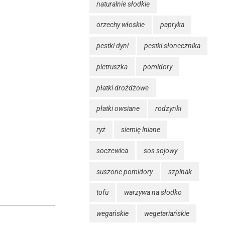
naturalnie słodkie
orzechy włoskie
papryka
pestki dyni
pestki słonecznika
pietruszka
pomidory
płatki drożdżowe
płatki owsiane
rodzynki
ryż
siemię lniane
soczewica
sos sojowy
suszone pomidory
szpinak
tofu
warzywa na słodko
wegańskie
wegetariańskie