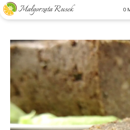
O 
Małgorzata Rusek - dietetyk z pasją
Dietetyka kliniczna & Psychodietetyka