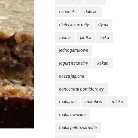
czosnek
daktyle
dietetyczne mity
dynia
fasola
jabłka
jajka
jednogarnkowe
jogurt naturalny
kakao
kasza jaglana
koncentrat pomidorowy
makaron
marchew
mleko
mąka owsiana
mąka pełnoziarnista