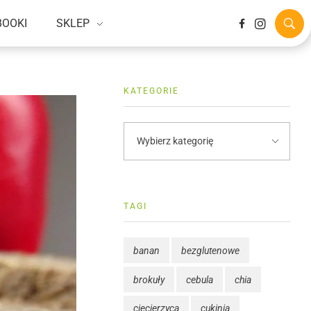
BOOKI
SKLEP
KATEGORIE
TAGI
banan
bezglutenowe
brokuły
cebula
chia
ciecierzyca
cukinia