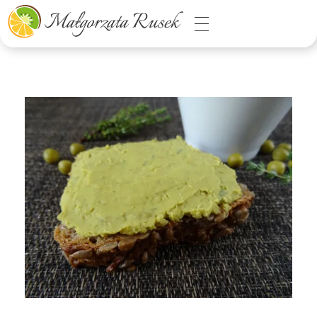
Małgorzata Rusek - dietetyk z pasją
Dietetyka kliniczna & Psychodietetyka