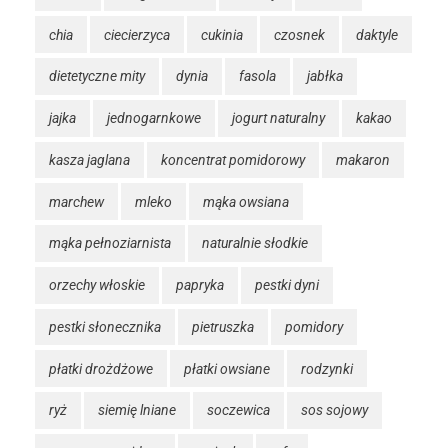
chia
ciecierzyca
cukinia
czosnek
daktyle
dietetyczne mity
dynia
fasola
jabłka
jajka
jednogarnkowe
jogurt naturalny
kakao
kasza jaglana
koncentrat pomidorowy
makaron
marchew
mleko
mąka owsiana
mąka pełnoziarnista
naturalnie słodkie
orzechy włoskie
papryka
pestki dyni
pestki słonecznika
pietruszka
pomidory
płatki drożdżowe
płatki owsiane
rodzynki
ryż
siemię lniane
soczewica
sos sojowy