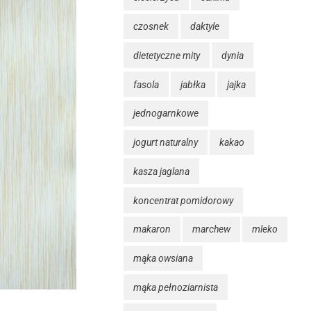
czosnek
daktyle
dietetyczne mity
dynia
fasola
jabłka
jajka
jednogarnkowe
jogurt naturalny
kakao
kasza jaglana
koncentrat pomidorowy
makaron
marchew
mleko
mąka owsiana
mąka pełnoziarnista