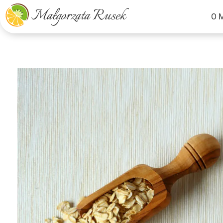
O 
Małgorzata Rusek - dietetyk z pasją
Dietetyka kliniczna & Psychodietetyka