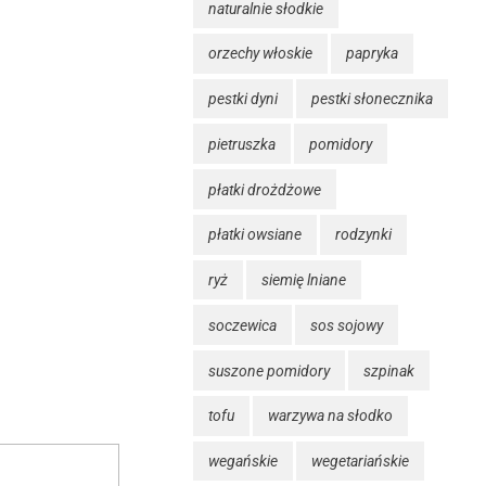
naturalnie słodkie
orzechy włoskie
papryka
pestki dyni
pestki słonecznika
pietruszka
pomidory
płatki drożdżowe
płatki owsiane
rodzynki
ryż
siemię lniane
soczewica
sos sojowy
suszone pomidory
szpinak
tofu
warzywa na słodko
wegańskie
wegetariańskie