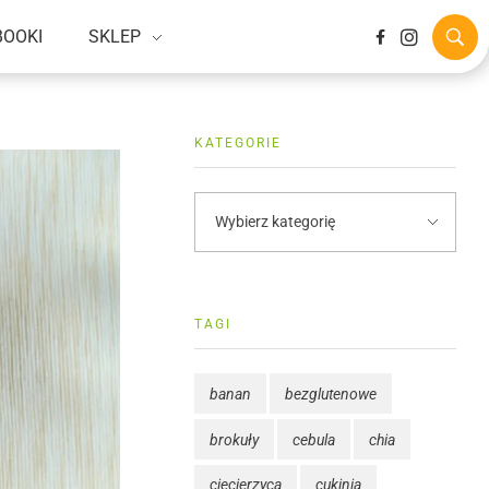
BOOKI
SKLEP
KATEGORIE
TAGI
banan
bezglutenowe
brokuły
cebula
chia
ciecierzyca
cukinia