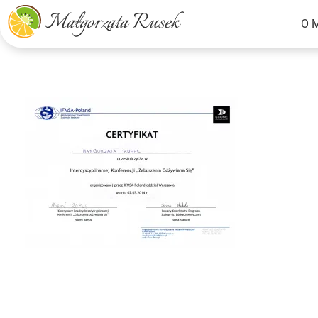
O 
Małgorzata Rusek - dietetyk z pasją
Dietetyka kliniczna & Psychodietetyka