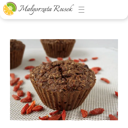
Małgorzata Rusek - dietetyk z pasją
Dietetyka kliniczna & Psychodietetyka