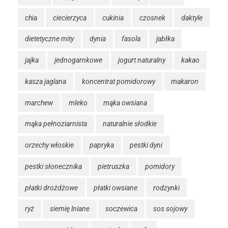
chia
ciecierzyca
cukinia
czosnek
daktyle
dietetyczne mity
dynia
fasola
jabłka
jajka
jednogarnkowe
jogurt naturalny
kakao
kasza jaglana
koncentrat pomidorowy
makaron
marchew
mleko
mąka owsiana
mąka pełnoziarnista
naturalnie słodkie
orzechy włoskie
papryka
pestki dyni
pestki słonecznika
pietruszka
pomidory
płatki drożdżowe
płatki owsiane
rodzynki
ryż
siemię lniane
soczewica
sos sojowy