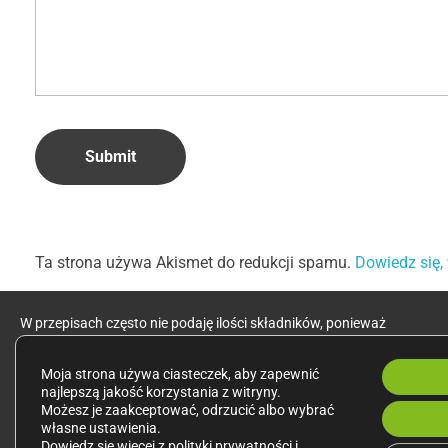
Ta strona używa Akismet do redukcji spamu.
Dowiedz się,
W przepisach często nie podaję ilości składników, ponieważ
wielkość porcji jest zależna od indywidualnego zapotrzebowania.
Moja strona używa ciasteczek, aby zapewnić
Zalecenia dotyczące zdrowego odżywiania kieruję do zdrowych
najlepszą jakość korzystania z witryny.
osób dorosłych o przeciętnej aktywności fizycznej.
Możesz je zaakceptować, odrzucić albo wybrać
własne ustawienia.
Dowiedz się więcej z
polityki prywatności
i