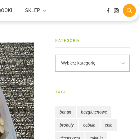
BOOKI
SKLEP
KATEGORIE
TAGI
banan
bezglutenowe
brokuły
cebula
chia
ciecierzyca
cukinia