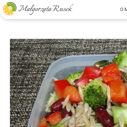
O 
Małgorzata Rusek - dietetyk z pasją
Dietetyka kliniczna & Psychodietetyka