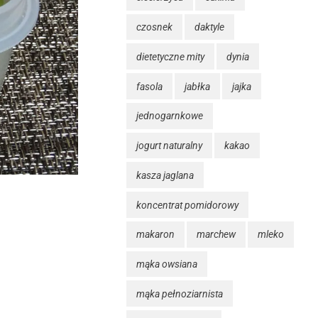
czosnek
daktyle
dietetyczne mity
dynia
fasola
jabłka
jajka
jednogarnkowe
jogurt naturalny
kakao
kasza jaglana
koncentrat pomidorowy
makaron
marchew
mleko
mąka owsiana
mąka pełnoziarnista