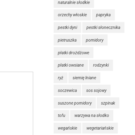
naturalnie słodkie
orzechy włoskie
papryka
pestki dyni
pestki słonecznika
pietruszka
pomidory
płatki drożdżowe
płatki owsiane
rodzynki
ryż
siemię lniane
soczewica
sos sojowy
suszone pomidory
szpinak
tofu
warzywa na słodko
wegańskie
wegetariańskie