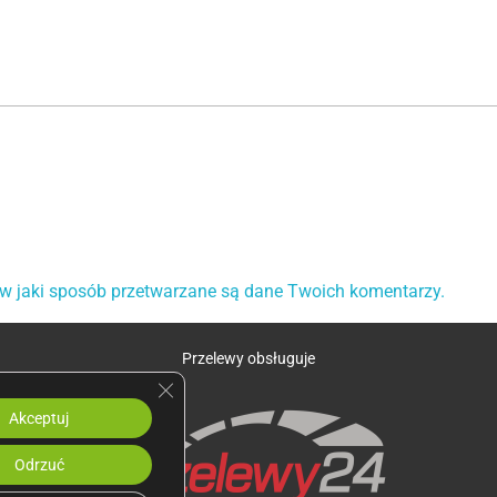
 w jaki sposób przetwarzane są dane Twoich komentarzy.
Przelewy obsługuje
Zamknij panel powiadomień o ciasteczkach R
Akceptuj
Odrzuć