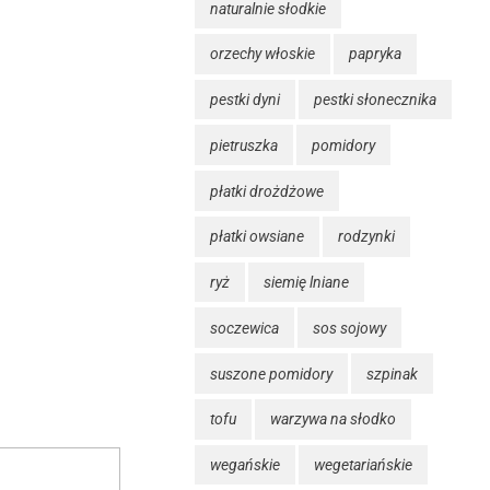
naturalnie słodkie
orzechy włoskie
papryka
pestki dyni
pestki słonecznika
pietruszka
pomidory
płatki drożdżowe
płatki owsiane
rodzynki
ryż
siemię lniane
soczewica
sos sojowy
suszone pomidory
szpinak
tofu
warzywa na słodko
wegańskie
wegetariańskie