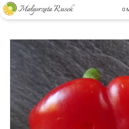
O 
Małgorzata Rusek - dietetyk z pasją
Dietetyka kliniczna & Psychodietetyka