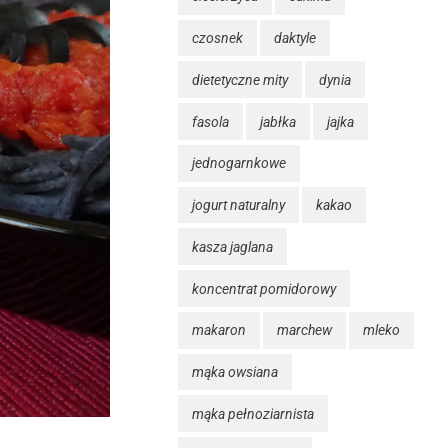
czosnek
daktyle
dietetyczne mity
dynia
fasola
jabłka
jajka
jednogarnkowe
jogurt naturalny
kakao
kasza jaglana
koncentrat pomidorowy
makaron
marchew
mleko
mąka owsiana
mąka pełnoziarnista