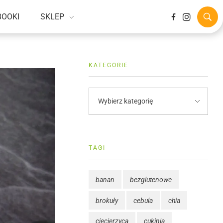
BOOKI
SKLEP
KATEGORIE
TAGI
banan
bezglutenowe
brokuły
cebula
chia
ciecierzyca
cukinia