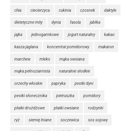
chia
ciecierzyca
cukinia
czosnek
daktyle
dietetyczne mity
dynia
fasola
jabłka
jajka
jednogarnkowe
jogurt naturalny
kakao
kasza jaglana
koncentrat pomidorowy
makaron
marchew
mleko
mąka owsiana
mąka pełnoziarnista
naturalnie słodkie
orzechy włoskie
papryka
pestki dyni
pestki słonecznika
pietruszka
pomidory
płatki drożdżowe
płatki owsiane
rodzynki
ryż
siemię lniane
soczewica
sos sojowy