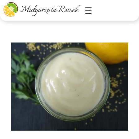
Małgorzata Rusek - dietetyk z pasją
Dietetyka kliniczna & Psychodietetyka