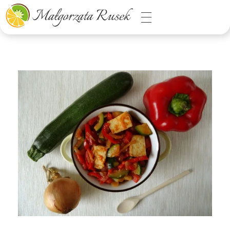
Małgorzata Rusek - dietetyk z pasją
Dietetyka kliniczna & Psychodietetyka