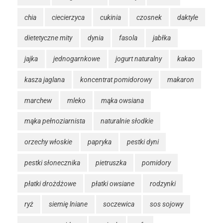
chia
ciecierzyca
cukinia
czosnek
daktyle
dietetyczne mity
dynia
fasola
jabłka
jajka
jednogarnkowe
jogurt naturalny
kakao
kasza jaglana
koncentrat pomidorowy
makaron
marchew
mleko
mąka owsiana
mąka pełnoziarnista
naturalnie słodkie
orzechy włoskie
papryka
pestki dyni
pestki słonecznika
pietruszka
pomidory
płatki drożdżowe
płatki owsiane
rodzynki
ryż
siemię lniane
soczewica
sos sojowy