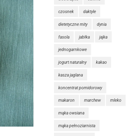
czosnek
daktyle
dietetyczne mity
dynia
fasola
jabłka
jajka
jednogarnkowe
jogurt naturalny
kakao
kasza jaglana
koncentrat pomidorowy
makaron
marchew
mleko
mąka owsiana
mąka pełnoziarnista