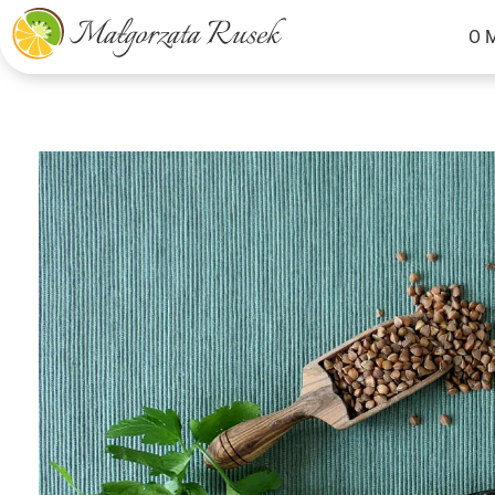
O 
Małgorzata Rusek - dietetyk z pasją
Dietetyka kliniczna & Psychodietetyka