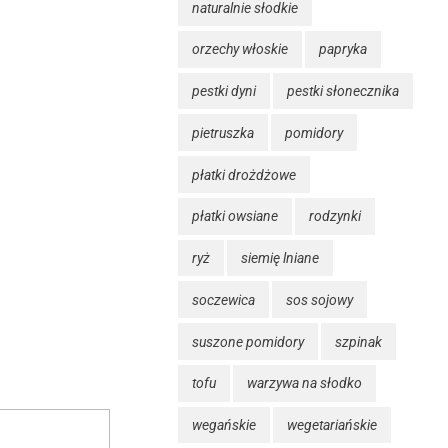
naturalnie słodkie
orzechy włoskie
papryka
pestki dyni
pestki słonecznika
pietruszka
pomidory
płatki drożdżowe
płatki owsiane
rodzynki
ryż
siemię lniane
soczewica
sos sojowy
suszone pomidory
szpinak
tofu
warzywa na słodko
wegańskie
wegetariańskie