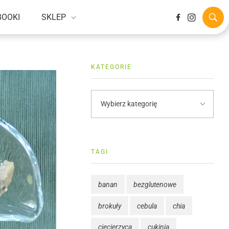
BOOKI
SKLEP
KATEGORIE
TAGI
banan
bezglutenowe
brokuły
cebula
chia
ciecierzyca
cukinia