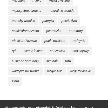
marchew
mleko
mąka owsiana
mąka pełnoziarnista
naturalnie słodkie
orzechy włoskie
papryka
pestki dyni
pestki słonecznika
pietruszka
pomidory
płatki drożdżowe
płatki owsiane
rodzynki
ryż
siemię lniane
soczewica
sos sojowy
suszone pomidory
szpinak
tofu
warzywa na słodko
wegańskie
wegetariańskie
zioła
W przepisach często nie podaję ilości składników, ponieważ