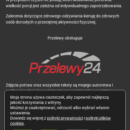
wielkość porcji jest zależna od indywidualnego zapotrzebowania.
Zalecenia dotyczące zdrowego odżywiania kieruję do zdrowych
osób dorosłych o przeciętnej aktywności fizycznej.
Przelewy obsługuje
Zdjęcia potraw oraz wszystkie teksty są mojego autorstwa i
podlegają ochronie zgodnie z Ustawą z dnia 4 lutego 1994 r. o
prawie autorskim i prawach pokrewnych. Wykorzystywanie ich
Moja strona używa ciasteczek, aby zapewnić najlepszą
jakość korzystania z witryny.
bez mojej zgody jest zabronione.
Możesz je zaakceptować, odrzucić albo wybrać własne
ustawienia.
Dowiedz się więcej z
polityki prywatności
i
polityki plików
cookies
.
Polityka prywatności