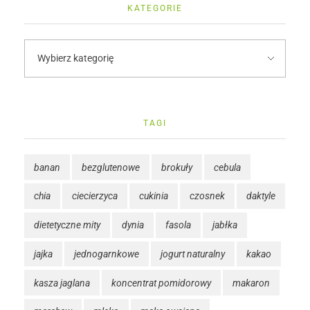
KATEGORIE
TAGI
banan
bezglutenowe
brokuły
cebula
chia
ciecierzyca
cukinia
czosnek
daktyle
dietetyczne mity
dynia
fasola
jabłka
jajka
jednogarnkowe
jogurt naturalny
kakao
kasza jaglana
koncentrat pomidorowy
makaron