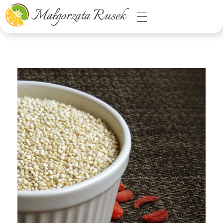
Małgorzata Rusek - dietetyk z pasją
Dietetyka kliniczna & Psychodietetyka