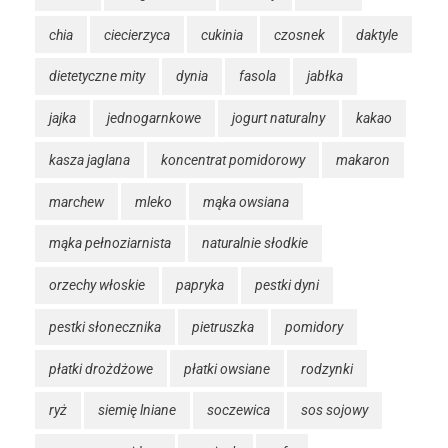
chia
ciecierzyca
cukinia
czosnek
daktyle
dietetyczne mity
dynia
fasola
jabłka
jajka
jednogarnkowe
jogurt naturalny
kakao
kasza jaglana
koncentrat pomidorowy
makaron
marchew
mleko
mąka owsiana
mąka pełnoziarnista
naturalnie słodkie
orzechy włoskie
papryka
pestki dyni
pestki słonecznika
pietruszka
pomidory
płatki drożdżowe
płatki owsiane
rodzynki
ryż
siemię lniane
soczewica
sos sojowy