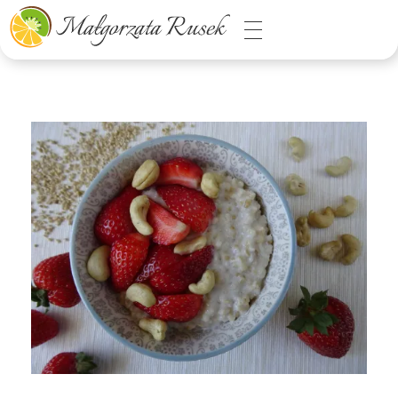
Małgorzata Rusek - dietetyk z pasją
Dietetyka kliniczna & Psychodietetyka