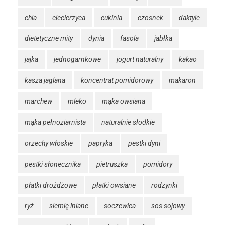
chia
ciecierzyca
cukinia
czosnek
daktyle
dietetyczne mity
dynia
fasola
jabłka
jajka
jednogarnkowe
jogurt naturalny
kakao
kasza jaglana
koncentrat pomidorowy
makaron
marchew
mleko
mąka owsiana
mąka pełnoziarnista
naturalnie słodkie
orzechy włoskie
papryka
pestki dyni
pestki słonecznika
pietruszka
pomidory
płatki drożdżowe
płatki owsiane
rodzynki
ryż
siemię lniane
soczewica
sos sojowy