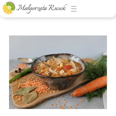
Małgorzata Rusek - dietetyk z pasją
Dietetyka kliniczna & Psychodietetyka