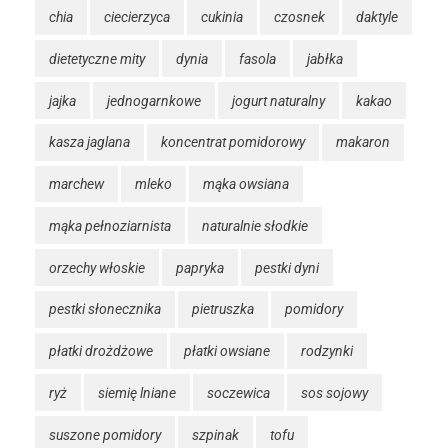
chia
ciecierzyca
cukinia
czosnek
daktyle
dietetyczne mity
dynia
fasola
jabłka
jajka
jednogarnkowe
jogurt naturalny
kakao
kasza jaglana
koncentrat pomidorowy
makaron
marchew
mleko
mąka owsiana
mąka pełnoziarnista
naturalnie słodkie
orzechy włoskie
papryka
pestki dyni
pestki słonecznika
pietruszka
pomidory
płatki drożdżowe
płatki owsiane
rodzynki
ryż
siemię lniane
soczewica
sos sojowy
suszone pomidory
szpinak
tofu