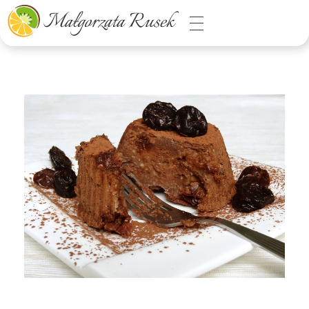
Małgorzata Rusek - dietetyk z pasją
Dietetyka kliniczna & Psychodietetyka