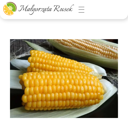
Małgorzata Rusek - dietetyk z pasją
Dietetyka kliniczna & Psychodietetyka