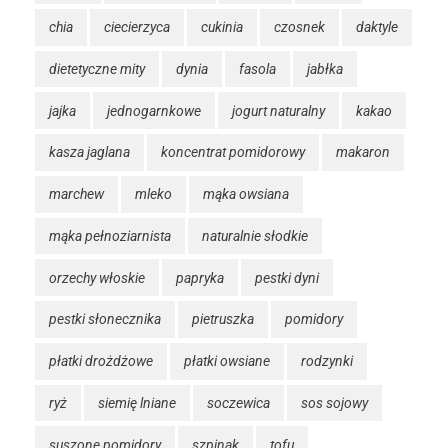
chia
ciecierzyca
cukinia
czosnek
daktyle
dietetyczne mity
dynia
fasola
jabłka
jajka
jednogarnkowe
jogurt naturalny
kakao
kasza jaglana
koncentrat pomidorowy
makaron
marchew
mleko
mąka owsiana
mąka pełnoziarnista
naturalnie słodkie
orzechy włoskie
papryka
pestki dyni
pestki słonecznika
pietruszka
pomidory
płatki drożdżowe
płatki owsiane
rodzynki
ryż
siemię lniane
soczewica
sos sojowy
suszone pomidory
szpinak
tofu