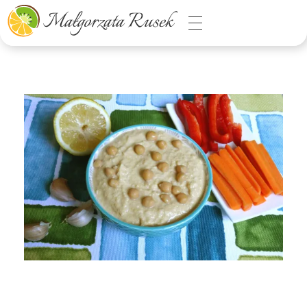
Małgorzata Rusek - dietetyk z pasją
Dietetyka kliniczna & Psychodietetyka