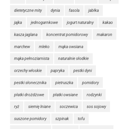
dietetyczne mity
dynia
fasola
jabłka
jajka
jednogarnkowe
jogurt naturalny
kakao
kasza jaglana
koncentrat pomidorowy
makaron
marchew
mleko
mąka owsiana
mąka pełnoziarnista
naturalnie słodkie
orzechy włoskie
papryka
pestki dyni
pestki słonecznika
pietruszka
pomidory
płatki drożdżowe
płatki owsiane
rodzynki
ryż
siemię lniane
soczewica
sos sojowy
suszone pomidory
szpinak
tofu