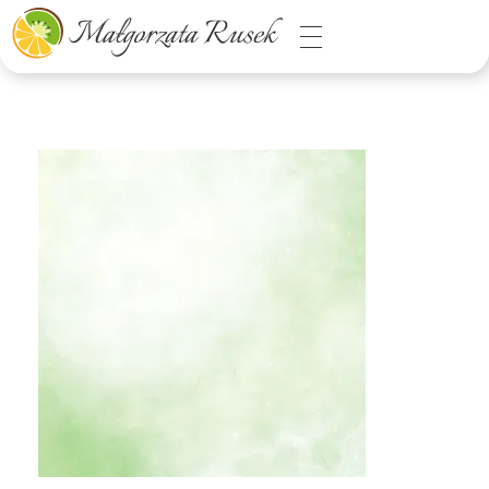
Małgorzata Rusek - dietetyk z pasją
Dietetyka kliniczna & Psychodietetyka