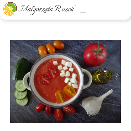
Małgorzata Rusek - dietetyk z pasją
Dietetyka kliniczna & Psychodietetyka