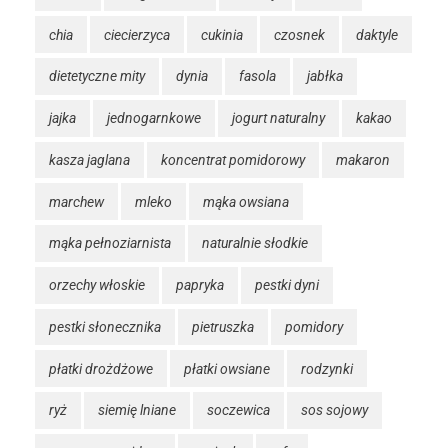
chia
ciecierzyca
cukinia
czosnek
daktyle
dietetyczne mity
dynia
fasola
jabłka
jajka
jednogarnkowe
jogurt naturalny
kakao
kasza jaglana
koncentrat pomidorowy
makaron
marchew
mleko
mąka owsiana
mąka pełnoziarnista
naturalnie słodkie
orzechy włoskie
papryka
pestki dyni
pestki słonecznika
pietruszka
pomidory
płatki drożdżowe
płatki owsiane
rodzynki
ryż
siemię lniane
soczewica
sos sojowy