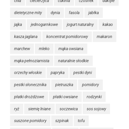
chia
ciecierzyca
cukinia
czosnek
daktyle
dietetyczne mity
dynia
fasola
jabłka
jajka
jednogarnkowe
jogurt naturalny
kakao
kasza jaglana
koncentrat pomidorowy
makaron
marchew
mleko
mąka owsiana
mąka pełnoziarnista
naturalnie słodkie
orzechy włoskie
papryka
pestki dyni
pestki słonecznika
pietruszka
pomidory
płatki drożdżowe
płatki owsiane
rodzynki
ryż
siemię lniane
soczewica
sos sojowy
suszone pomidory
szpinak
tofu