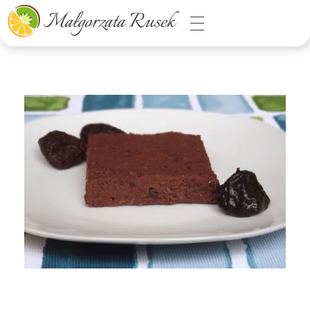
Małgorzata Rusek - dietetyk z pasją
Dietetyka kliniczna & Psychodietetyka