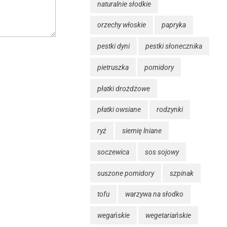
naturalnie słodkie
orzechy włoskie
papryka
pestki dyni
pestki słonecznika
pietruszka
pomidory
płatki drożdżowe
płatki owsiane
rodzynki
ryż
siemię lniane
soczewica
sos sojowy
suszone pomidory
szpinak
tofu
warzywa na słodko
wegańskie
wegetariańskie