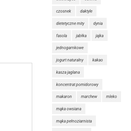
czosnek
daktyle
dietetyczne mity
dynia
fasola
jabłka
jajka
jednogarnkowe
jogurt naturalny
kakao
kasza jaglana
koncentrat pomidorowy
makaron
marchew
mleko
mąka owsiana
mąka pełnoziarnista