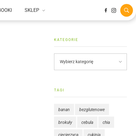
BOOKI
SKLEP
KATEGORIE
TAGI
banan
bezglutenowe
brokuły
cebula
chia
ciecierzyca
cukinia