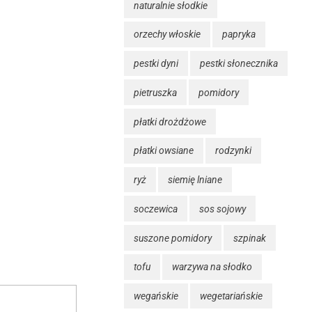
naturalnie słodkie
orzechy włoskie
papryka
pestki dyni
pestki słonecznika
pietruszka
pomidory
płatki drożdżowe
płatki owsiane
rodzynki
ryż
siemię lniane
soczewica
sos sojowy
suszone pomidory
szpinak
tofu
warzywa na słodko
wegańskie
wegetariańskie