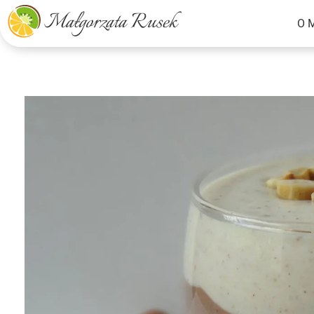
O 
Małgorzata Rusek - dietetyk z pasją
Dietetyka kliniczna & Psychodietetyka