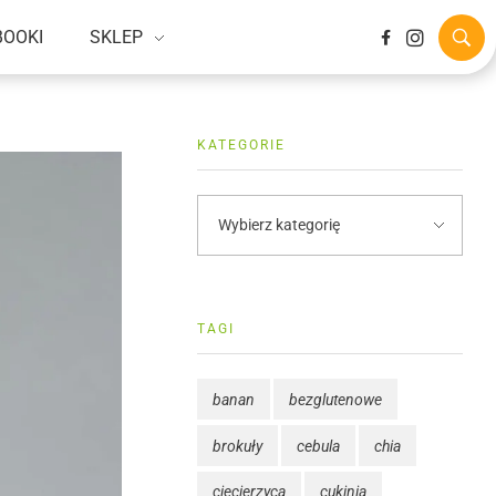
BOOKI
SKLEP
KATEGORIE
TAGI
banan
bezglutenowe
brokuły
cebula
chia
ciecierzyca
cukinia