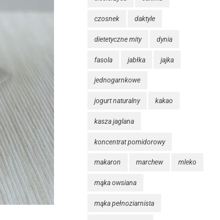
czosnek
daktyle
dietetyczne mity
dynia
fasola
jabłka
jajka
jednogarnkowe
jogurt naturalny
kakao
kasza jaglana
koncentrat pomidorowy
makaron
marchew
mleko
mąka owsiana
mąka pełnoziarnista