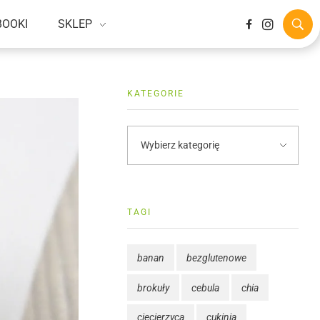
BOOKI
SKLEP
KATEGORIE
TAGI
banan
bezglutenowe
brokuły
cebula
chia
ciecierzyca
cukinia