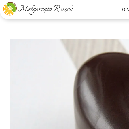
O 
Małgorzata Rusek - dietetyk z pasją
Dietetyka kliniczna & Psychodietetyka