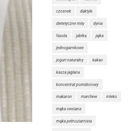
czosnek
daktyle
dietetyczne mity
dynia
fasola
jabłka
jajka
jednogarnkowe
jogurt naturalny
kakao
kasza jaglana
koncentrat pomidorowy
makaron
marchew
mleko
mąka owsiana
mąka pełnoziarnista