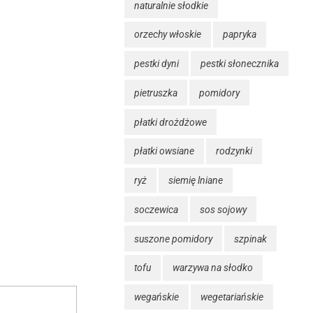
naturalnie słodkie
orzechy włoskie
papryka
pestki dyni
pestki słonecznika
pietruszka
pomidory
płatki drożdżowe
płatki owsiane
rodzynki
ryż
siemię lniane
soczewica
sos sojowy
suszone pomidory
szpinak
tofu
warzywa na słodko
wegańskie
wegetariańskie