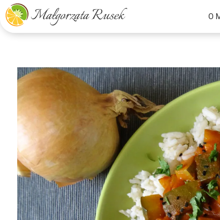
O 
Małgorzata Rusek - dietetyk z pasją
Dietetyka kliniczna & Psychodietetyka