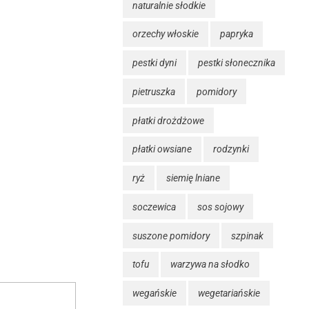
naturalnie słodkie
orzechy włoskie
papryka
pestki dyni
pestki słonecznika
pietruszka
pomidory
płatki drożdżowe
płatki owsiane
rodzynki
ryż
siemię lniane
soczewica
sos sojowy
suszone pomidory
szpinak
tofu
warzywa na słodko
wegańskie
wegetariańskie