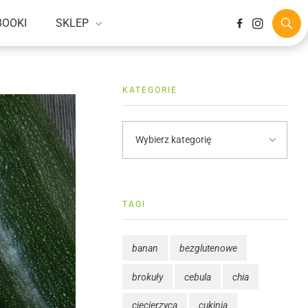
BOOKI
SKLEP
KATEGORIE
TAGI
banan
bezglutenowe
brokuły
cebula
chia
ciecierzyca
cukinia