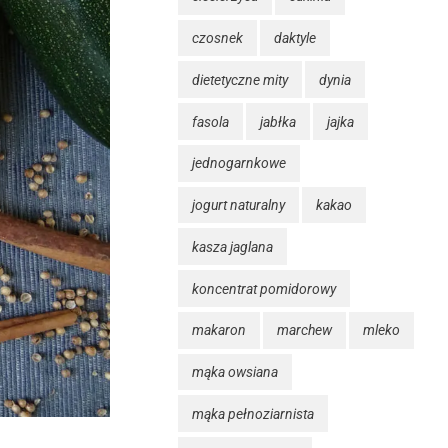
czosnek
daktyle
dietetyczne mity
dynia
fasola
jabłka
jajka
jednogarnkowe
jogurt naturalny
kakao
kasza jaglana
koncentrat pomidorowy
makaron
marchew
mleko
mąka owsiana
mąka pełnoziarnista