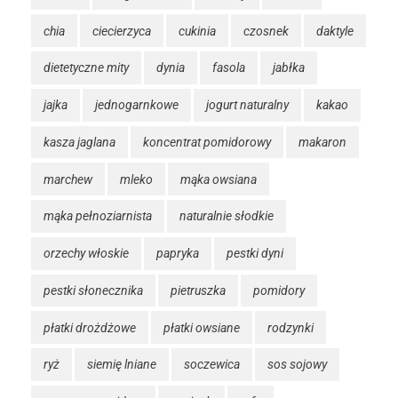
chia
ciecierzyca
cukinia
czosnek
daktyle
dietetyczne mity
dynia
fasola
jabłka
jajka
jednogarnkowe
jogurt naturalny
kakao
kasza jaglana
koncentrat pomidorowy
makaron
marchew
mleko
mąka owsiana
mąka pełnoziarnista
naturalnie słodkie
orzechy włoskie
papryka
pestki dyni
pestki słonecznika
pietruszka
pomidory
płatki drożdżowe
płatki owsiane
rodzynki
ryż
siemię lniane
soczewica
sos sojowy