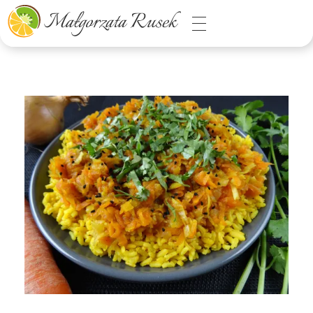
Małgorzata Rusek - dietetyk z pasją
Dietetyka kliniczna & Psychodietetyka