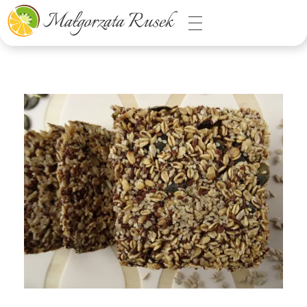
Małgorzata Rusek - dietetyk z pasją
Dietetyka kliniczna & Psychodietetyka