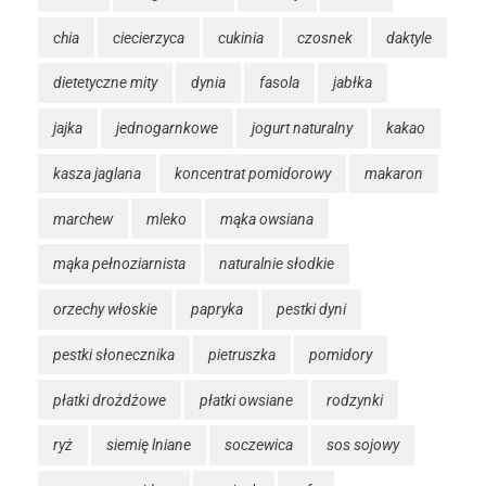
chia
ciecierzyca
cukinia
czosnek
daktyle
dietetyczne mity
dynia
fasola
jabłka
jajka
jednogarnkowe
jogurt naturalny
kakao
kasza jaglana
koncentrat pomidorowy
makaron
marchew
mleko
mąka owsiana
mąka pełnoziarnista
naturalnie słodkie
orzechy włoskie
papryka
pestki dyni
pestki słonecznika
pietruszka
pomidory
płatki drożdżowe
płatki owsiane
rodzynki
ryż
siemię lniane
soczewica
sos sojowy