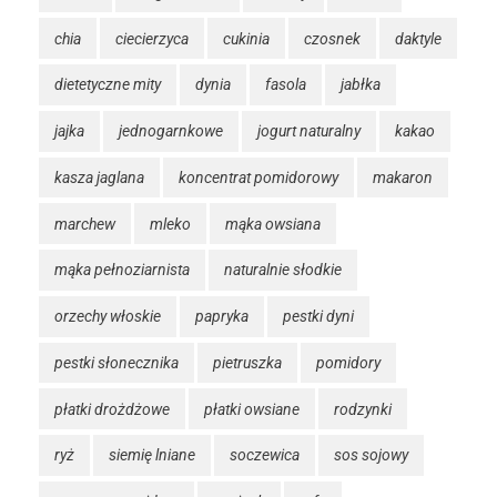
chia
ciecierzyca
cukinia
czosnek
daktyle
dietetyczne mity
dynia
fasola
jabłka
jajka
jednogarnkowe
jogurt naturalny
kakao
kasza jaglana
koncentrat pomidorowy
makaron
marchew
mleko
mąka owsiana
mąka pełnoziarnista
naturalnie słodkie
orzechy włoskie
papryka
pestki dyni
pestki słonecznika
pietruszka
pomidory
płatki drożdżowe
płatki owsiane
rodzynki
ryż
siemię lniane
soczewica
sos sojowy