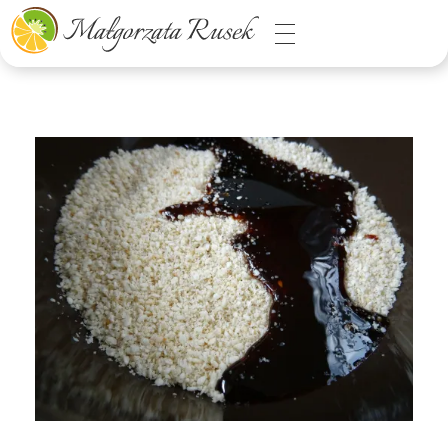
Małgorzata Rusek - dietetyk z pasją
Dietetyka kliniczna & Psychodietetyka