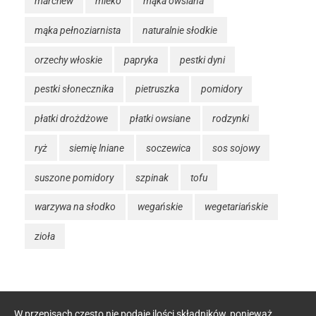
marchew
mleko
mąka owsiana
mąka pełnoziarnista
naturalnie słodkie
orzechy włoskie
papryka
pestki dyni
pestki słonecznika
pietruszka
pomidory
płatki drożdżowe
płatki owsiane
rodzynki
ryż
siemię lniane
soczewica
sos sojowy
suszone pomidory
szpinak
tofu
warzywa na słodko
wegańskie
wegetariańskie
zioła
W przepisach często nie podaję ilości składników, ponieważ