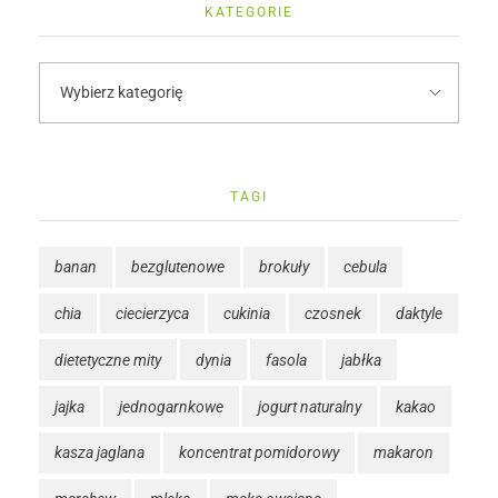
KATEGORIE
TAGI
banan
bezglutenowe
brokuły
cebula
chia
ciecierzyca
cukinia
czosnek
daktyle
dietetyczne mity
dynia
fasola
jabłka
jajka
jednogarnkowe
jogurt naturalny
kakao
kasza jaglana
koncentrat pomidorowy
makaron