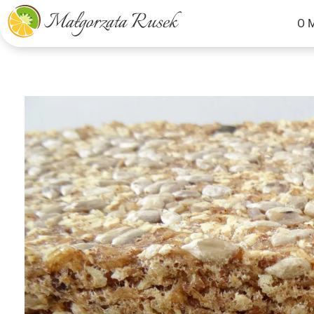
O 
Małgorzata Rusek - dietetyk z pasją
Dietetyka kliniczna & Psychodietetyka