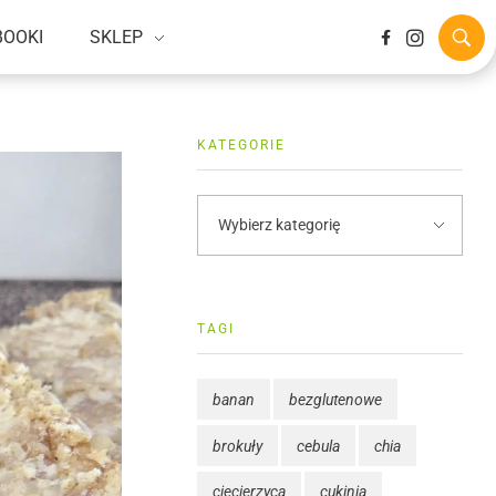
BOOKI
SKLEP
KATEGORIE
TAGI
banan
bezglutenowe
brokuły
cebula
chia
ciecierzyca
cukinia