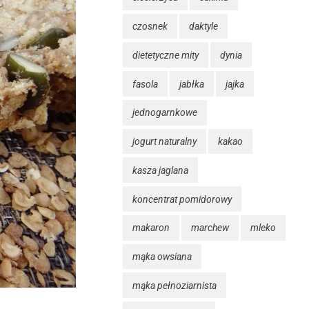
czosnek
daktyle
dietetyczne mity
dynia
fasola
jabłka
jajka
jednogarnkowe
jogurt naturalny
kakao
kasza jaglana
koncentrat pomidorowy
makaron
marchew
mleko
mąka owsiana
mąka pełnoziarnista