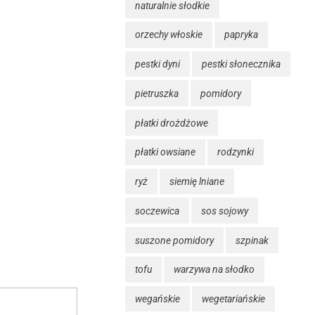
naturalnie słodkie
orzechy włoskie
papryka
pestki dyni
pestki słonecznika
pietruszka
pomidory
płatki drożdżowe
płatki owsiane
rodzynki
ryż
siemię lniane
soczewica
sos sojowy
suszone pomidory
szpinak
tofu
warzywa na słodko
wegańskie
wegetariańskie